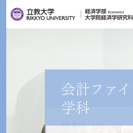
立教大学経
経済学科
経済政策学
会計ファイ
経済学科
経済政策学
会計ファイ
学科
国と企業と個人の動きを
荒川 章義ゼミナール
田島 夏与ゼミナール
二宮 健史郎ゼミナール
関口 智ゼミナール
諸藤 裕美ゼミナール
経済という視点から分析し、次の
行動経済学でさまざまな経済社会
フィールド調査とデータ分析で都
マクロ経済学の基礎的な理論に基
財政の国際比較研究を通じて日本
管理会計の手法を学び、論理的に