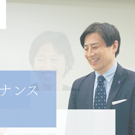
済学部 / 大学院経
科
ナンス
科
ナンス学科
社会を構想する。
問題とその解決を考える
市・地域の政策課題を考察
づき金融・証券を分析する
社会の問題点と解決策を議論
考え、伝える力を鍛える